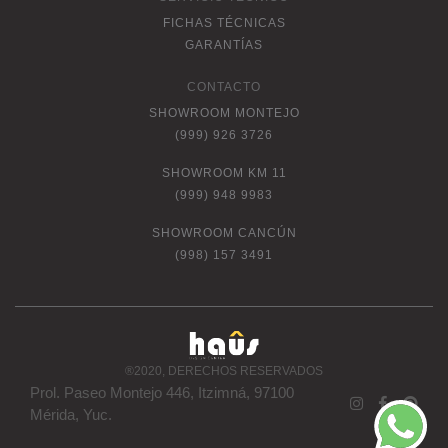
FICHAS TÉCNICAS
GARANTÍAS
CONTACTO
SHOWROOM MONTEJO
(999) 926 3726
SHOWROOM KM 11
(999) 948 9983
SHOWROOM CANCÚN
(998) 157 3491
®2020, DERECHOS RESERVADOS
Prol. Paseo Montejo 446, Itzimná, 97100
Mérida, Yuc.