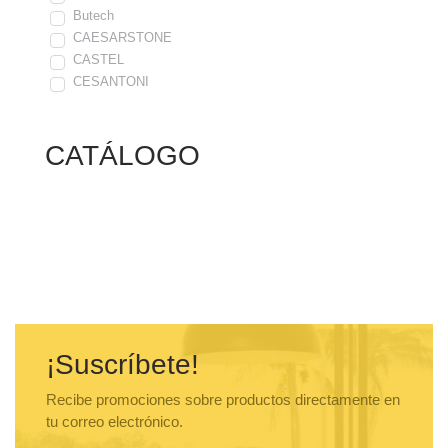
Butech
CAESARSTONE
CASTEL
CESANTONI
COYOTE
DEKTON
CATÁLOGO
DELTA
DELTA BREEZ
DUNE
EB TÉCNICA
ECLIPSE
ELICA
ELKAY
GAGGENAU
GEBERIT
HANSGROHE
¡Suscríbete!
INSINKERATOR
JACUZZI
Recibe promociones sobre productos directamente en
Krion
tu correo electrónico.
Lantic