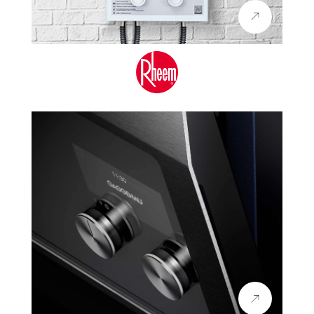
MARAZZI
MOEN
NOKEN
OLI
ONIX
PITT COOKING
PORCELANOSA
QM DRAIN
RAGNO
RHEEM
RICCHETTI
SCHOCK
SILESTONE
SMEG
STIEBEL ELTRON
STONE ITALIANA
SUMMIT
THERMADOR
VICTORIA ALBERT
VILLEROY & BOCH
Xtone