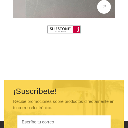
MARAZZI
MOEN
NOKEN
OLI
ONIX
PITT COOKING
PORCELANOSA
QM DRAIN
RAGNO
RHEEM
RICCHETTI
SCHOCK
SILESTONE
SMEG
¡Suscríbete!
STIEBEL ELTRON
STONE ITALIANA
Recibe promociones sobre productos directamente en
SUMMIT
tu correo electrónico.
THERMADOR
VICTORIA ALBERT
VILLEROY & BOCH
Xtone